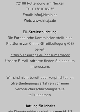
72108 Rottenburg am Neckar
Tel:
01781018675
Email:
info@hiraja.de
Web:
www.hiraja.de
EU-Streitschlichtung:
Die Europäische Kommission stellt eine
Plattform zur Online-Streitbeilegung (OS)
bereit:
https://ec.europa.eu/consumers/odr
.
Unsere E-Mail-Adresse finden Sie oben im
Impressum.
Wir sind nicht bereit oder verpflichtet, an
Streitbeilegungsverfahren vor einer
Verbraucherschlichtungsstelle
teilzunehmen.
Haftung für Inhalte