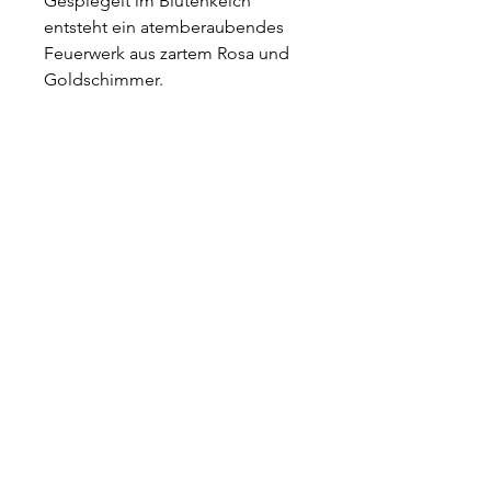
Gespiegelt im Blütenkelch
entsteht ein atemberaubendes
Feuerwerk aus zartem Rosa und
Goldschimmer.
Welche Ringgröße habe ich?
Finde schnell und einfach deine
Ringgröße heraus. -->
Hier
klicken.
Versandrichtlinien
Die Lieferung erfolgt innerhalb
Material
Deutschlands und weiteren EU
Ländern.
925 Silber
Wir berechnen 5,59€
Porzellan - glasiert
Versandkosten pro Bestellung
Bei Fragen melden Sie sich gerne
über das Kontaktformular
Impressum